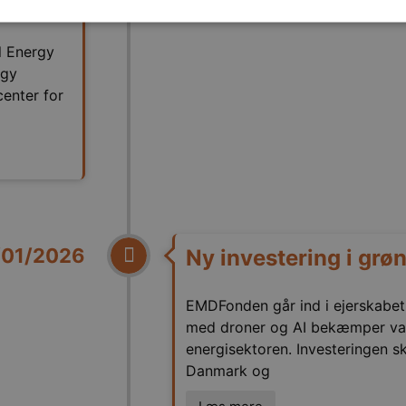
l Energy
Strengt nødvendige
rgy
tillader kernewebsfunktionalitet såsom bruger login og kontostyring. Hjemmesiden ka
center for
ovider /
Udløb
Beskrivelse
omæne
4 uger
Denne cookie bruges af Cookie-Script.com-tjenesten til at hu
okieScript
2
samtykke til besøgende. Det er nødvendigt, at Cookie-Script
dfonden.dk
dage
korrekt.
/01/2026
Ny investering i grø
EMDFonden går ind i ejerskabet
med droner og AI bekæmper va
energisektoren. Investeringen sk
Danmark og