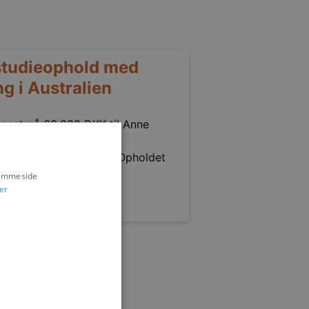
studieophold med
g i Australien
legat på 60.000 DKK til Anne
ed et praktikophold hos
ollongong, Australien. Opholdet
hjemmeside
er