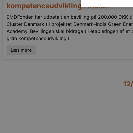
kompetenceudvikling i Indien
EMDFonden har udbetalt en bevilling på 200.000 DKK ti
Cluster Denmark til projektet Denmark–India Green Ene
Strengt nødvendige cookies 
Academy. Bevillingen skal bidrage til etableringen af et 
strengt nødvendige cookies.
grøn kompetenceudvikling i
Pr
Navn
D
Læs mere
CookieScriptConsent
Co
em
12