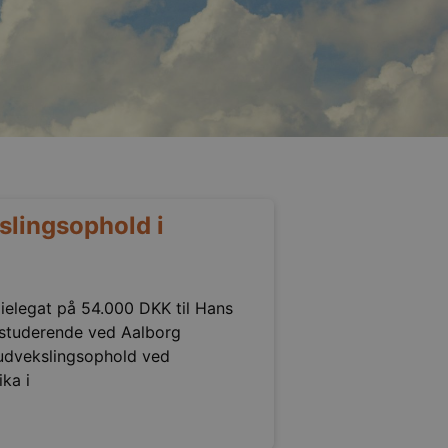
kslingsophold i
ielegat på 54.000 DKK til Hans
r studerende ved Aalborg
t udvekslingsophold ved
ika i