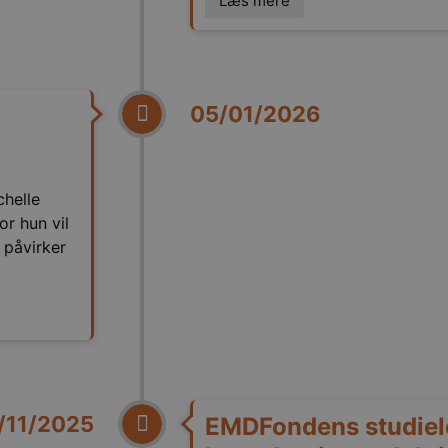
Læs mere
05/01/2026
chelle
or hun vil
 påvirker
/11/2025
EMDFondens studiele