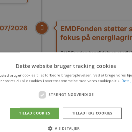
/07/2026
EMDFonden støtter 
fokus på energilagrin
EMDFonden har tildelt et studie
Laulund Lunden i forbindelse m
Dette website bruger tracking cookies
virksomheden Green Gravity i W
finder sted i perioden 1.
sted bruger cookies til at forbedre brugeroplevelsen. Ved at bruge vores 
ccepterer du alle cookies i overensstemmelse med vores cookiepolitik.
Detalj
Læs mere
STRENGT NØDVENDIGE
TILLAD COOKIES
TILLAD IKKE COOKIES
30/01/2026
VIS DETALJER