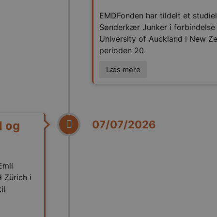
EMDFonden har tildelt et studie
Sønderkær Junker i forbindels
University of Auckland i New Ze
perioden 20.
Læs mere
07/07/2026
I og
Emil
 Zürich i
il