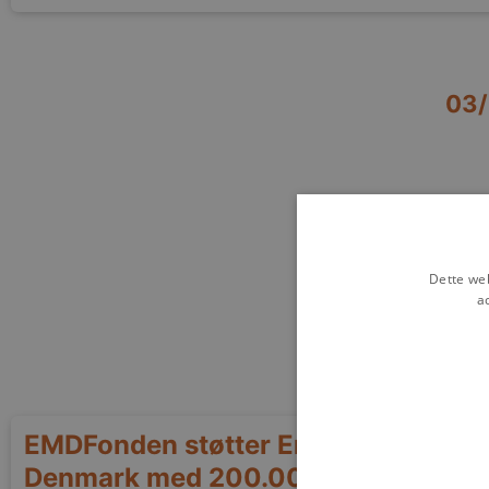
03
Dette web
a
EMDFonden støtter Energy Cluster
Denmark med 200.000 DKK til grøn