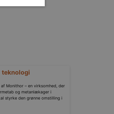
n ikke bruges korrekt uden
ske præferencer om
.com cookiebanner fungerer
n teknologi
 af Monithor – en virksomhed, der
rmetab og metanlækager i
al styrke den grønne omstilling i