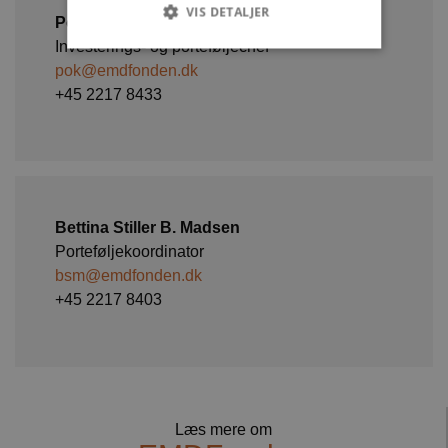
VIS DETALJER
Poul Kvist
Investerings- og porteføljechef
pok@emdfonden.dk
Strengt nødvendige
+45 2217 8433
Strengt nødvendige cookies tillader
kernewebsfunktionalitet såsom bruger login og
kontostyring. Hjemmesiden kan ikke bruges
korrekt uden strengt nødvendige cookies.
Provider /
Navn
Udløb
Beskrivelse
Domæne
Bettina Stiller B. Madsen
CookieScriptConsent
4 uger
Denne cookie
CookieScript
Porteføljekoordinator
2
bruges af
emdfonden.dk
bsm@emdfonden.dk
dage
Cookie-
Script.com-
+45 2217 8403
tjenesten til
at huske
præferencer
om samtykke
til
besøgende.
Det er
nødvendigt,
at Cookie-
Læs mere om
Script.com
cookiebanner