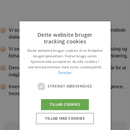
Vi screener investeringen og beslutter, om vi skal indlede
Dette website bruger
dialog med henblik på investering.
tracking cookies
Vi indgår fortrolighedsaftale. Herefter indleder vi dialog og
Dette websted bruger cookies til at forbedre
forhandling med henblik på at indgå en hensigtserklæring.
brugeroplevelsen. Ved at bruge vores
hjemmeside accepterer du alle cookies i
overensstemmelse med vores cookiepolitik.
Dernæst forhandles de specifikke investeringsvilkår for at
Detaljer
indgå en investeringsaftale.
STRENGT NØDVENDIGE
Investeringsaftalens vilkår efterprøves via due diligence,
hvorefter vi effektuerer investeringen.
TILLAD COOKIES
TILLAD IKKE COOKIES