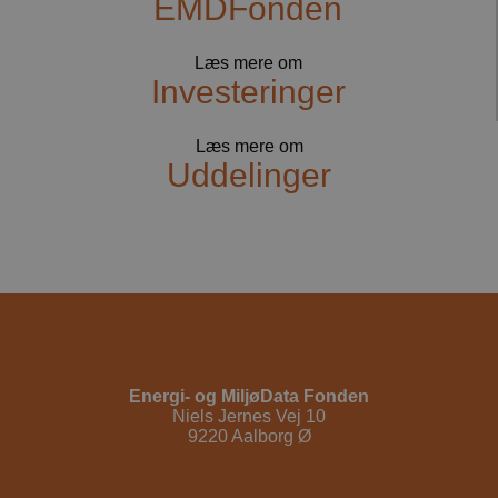
EMDFonden
fungerer
korrekt.
Læs mere om
Investeringer
Læs mere om
Uddelinger
Energi- og MiljøData Fonden
Niels Jernes Vej 10
9220 Aalborg Ø